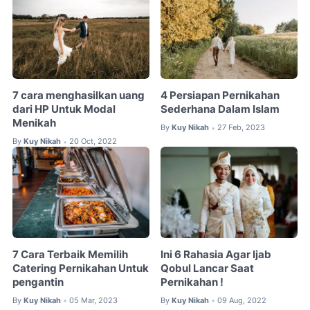
7 cara menghasilkan uang
4 Persiapan Pernikahan
dari HP Untuk Modal
Sederhana Dalam Islam
Menikah
By
Kuy Nikah
27 Feb, 2023
•
By
Kuy Nikah
20 Oct, 2022
•
7 Cara Terbaik Memilih
Ini 6 Rahasia Agar Ijab
Catering Pernikahan Untuk
Qobul Lancar Saat
pengantin
Pernikahan !
By
Kuy Nikah
05 Mar, 2023
By
Kuy Nikah
09 Aug, 2022
•
•