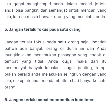
jika gagal menghampiri anda dalam mecari jodoh,
anda bisa bangkit dan semangat untuk mencari yang
lain, karena masih banyak orang yang mencintai anda
5. Jangan terlalu fokus pada satu orang
Jangan terlalu fokus pada satu orang saja. Ingatlah
bahwa ada banyak orang di dunia ini dan Anda
mungkin akan menemukan pasangan yang cocok di
tempat yang tidak Anda duga, maka dari itu
mempunyai banyak kenalan sangat penting, tetapi
bukan berarti anda melakukan selingkuh dengan yang
lain, cukuplah anda mendambatkan hati hanya ke satu
orang.
6. Jangan terlalu cepat memberikan komitmen