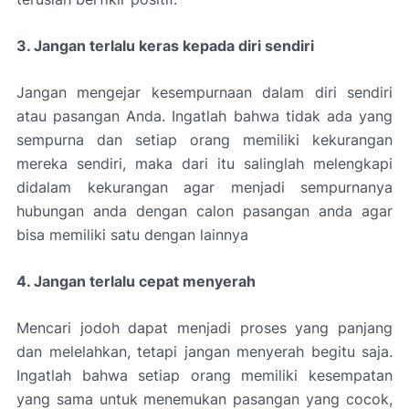
3. Jangan terlalu keras kepada diri sendiri
Jangan mengejar kesempurnaan dalam diri sendiri
atau pasangan Anda. Ingatlah bahwa tidak ada yang
sempurna dan setiap orang memiliki kekurangan
mereka sendiri, maka dari itu salinglah melengkapi
didalam kekurangan agar menjadi sempurnanya
hubungan anda dengan calon pasangan anda agar
bisa memiliki satu dengan lainnya
4. Jangan terlalu cepat menyerah
Mencari jodoh dapat menjadi proses yang panjang
dan melelahkan, tetapi jangan menyerah begitu saja.
Ingatlah bahwa setiap orang memiliki kesempatan
yang sama untuk menemukan pasangan yang cocok,