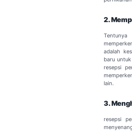
2. Memp
Tentunya 
memperken
adalah ke
baru untuk
resepsi p
memperken
lain.
3. Meng
resepsi p
menyenang