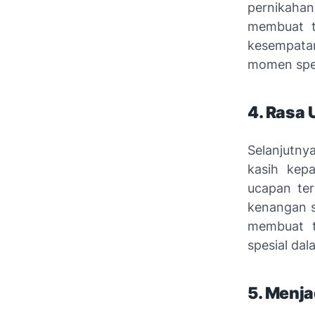
pernikahan
membuat t
kesempata
momen spes
4. Rasa
Selanjutny
kasih kep
ucapan te
kenangan s
membuat t
spesial da
5. Menja