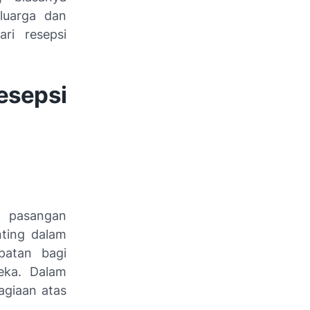
luarga dan
ri resepsi
sepsi
n pasangan
ting dalam
patan bagi
eka. Dalam
agiaan atas