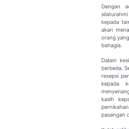
Dengan ad
silaturahm
kepada tam
akan menam
orang yang
bahagia.
Dalam kesi
berbeda. S
resepsi pe
kepada k
menyenangk
kasih kep
pernikahan
pasangan d