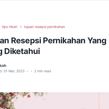
tips nikah
tujuan resepsi pernikahan
uan Resepsi Pernikahan Yang
g Diketahui
ikah
d:
01 Mar, 2023
•
•
2
min read