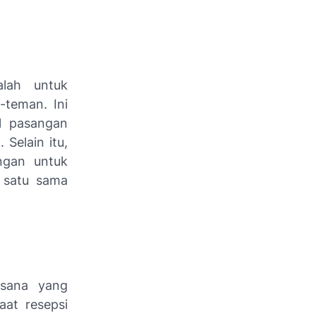
lah untuk
teman. Ini
l pasangan
Selain itu,
ngan untuk
 satu sama
asana yang
at resepsi