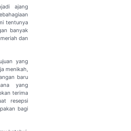
jadi ajang
kebahagiaan
mi tentunya
ngan banyak
 meriah dan
tujuan yang
ja menikah,
sangan baru
sana yang
pkan terima
at resepsi
upakan bagi