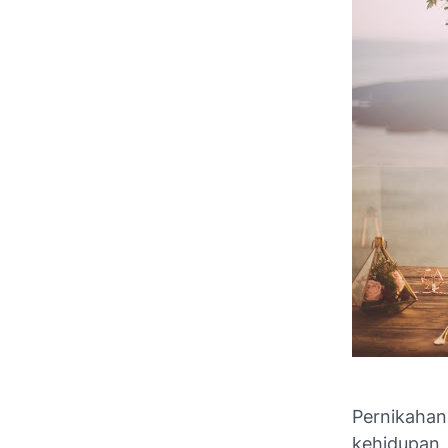
Pernikaha
kehidupan