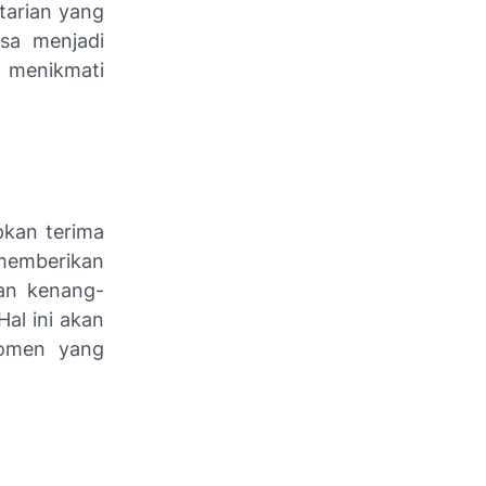
tarian yang
sa menjadi
 menikmati
pkan terima
memberikan
an kenang-
al ini akan
momen yang