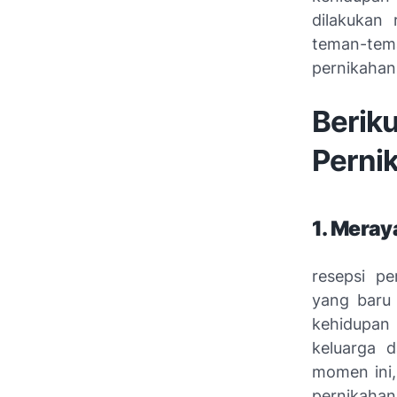
dilakukan
teman-tem
pernikahan 
Beri
Perni
1. Mera
resepsi p
yang baru
kehidupan
keluarga 
momen ini,
pernikahan 