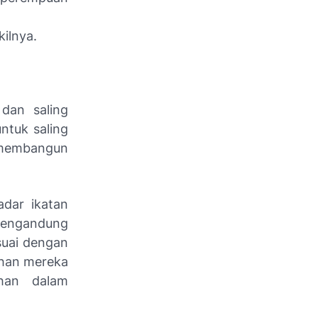
ilnya.
 dan saling
ntuk saling
 membangun
dar ikatan
 mengandung
suai dengan
ahan mereka
han dalam