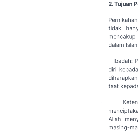
2. Tujuan 
Pernikahan
tidak han
mencakup a
dalam Islam
Ibadah: 
·
diri kepad
diharapkan
taat kepad
Keten
·
menciptak
Allah men
masing-ma