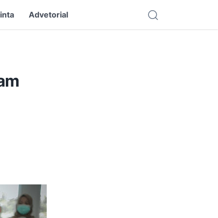
inta
Advetorial
lam