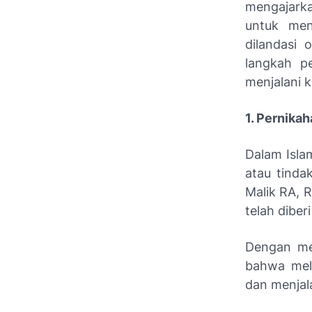
mengajark
untuk men
dilandasi 
langkah pe
menjalani 
1. Pernika
Dalam Isla
atau tinda
Malik RA, 
telah diber
Dengan me
bahwa mela
dan menjal