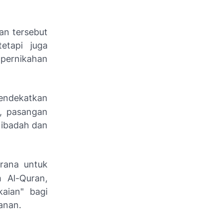
an tersebut
etapi juga
 pernikahan
mendekatkan
i, pasangan
 ibadah dan
arana untuk
 Al-Quran,
aian" bagi
anan.