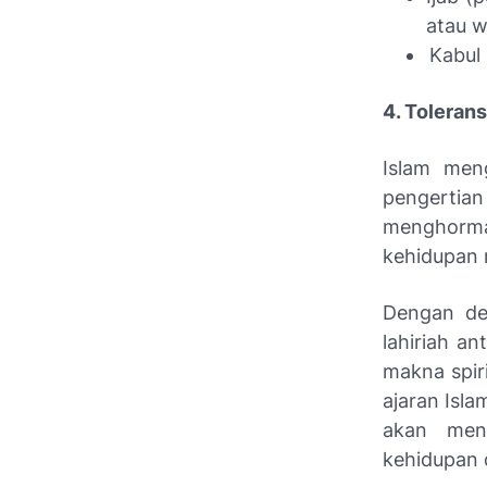
atau w
Kabul 
4. Toleran
Islam meng
pengertian
menghorma
kehidupan 
Dengan de
lahiriah a
makna spir
ajaran Isl
akan men
kehidupan 