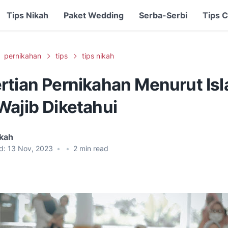
Tips Nikah
Paket Wedding
Serba-Serbi
Tips C
pernikahan
tips
tips nikah
rtian Pernikahan Menurut Is
Wajib Diketahui
ikah
d:
13 Nov, 2023
•
•
2
min read