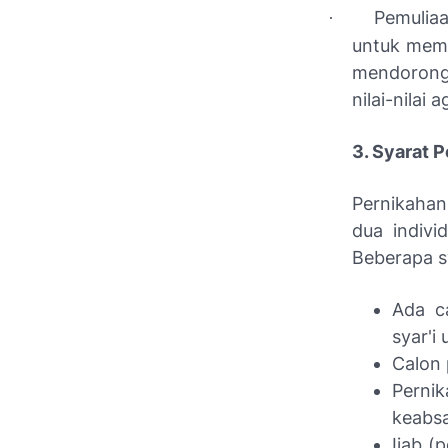
Pemuliaa
·
untuk memu
mendorong
nilai-nilai
3. Syarat 
Pernikahan
dua indivi
Beberapa s
Ada c
syar'i
Calon 
Perni
keabs
Ijab (