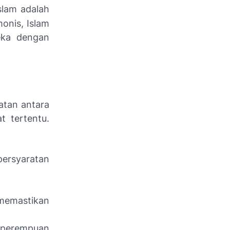
slam adalah
onis, Islam
eka dengan
atan antara
t tertentu.
ersyaratan
 memastikan
n perempuan