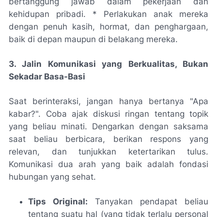
bertanggung jawab dalam pekerjaan dan
kehidupan pribadi. * Perlakukan anak mereka
dengan penuh kasih, hormat, dan penghargaan,
baik di depan maupun di belakang mereka.
3. Jalin Komunikasi yang Berkualitas, Bukan
Sekadar Basa-Basi
Saat berinteraksi, jangan hanya bertanya "Apa
kabar?". Coba ajak diskusi ringan tentang topik
yang beliau minati. Dengarkan dengan saksama
saat beliau berbicara, berikan respons yang
relevan, dan tunjukkan ketertarikan tulus.
Komunikasi dua arah yang baik adalah fondasi
hubungan yang sehat.
Tips Original:
Tanyakan pendapat beliau
tentang suatu hal (yang tidak terlalu personal