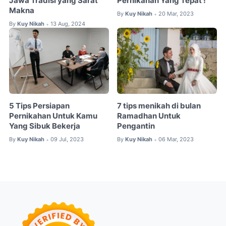
Jawa Tradisi yang Sarat
Pernikahan Yang Tepat !
Makna
By
Kuy Nikah
20 Mar, 2023
•
By
Kuy Nikah
13 Aug, 2024
•
5 Tips Persiapan
7 tips menikah di bulan
Pernikahan Untuk Kamu
Ramadhan Untuk
Yang Sibuk Bekerja
Pengantin
By
Kuy Nikah
09 Jul, 2023
By
Kuy Nikah
06 Mar, 2023
•
•