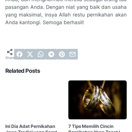
pasangan Anda. Dengan niat yang baik dan usaha
yang maksimal, insya Allah restu pernikahan akan
Anda kantongi. Semoga berhasil!
Related Posts
Ini Dia Adat Pernikahan
7 Tips Memilih Cincin