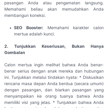
pasangan Anda atau pengamatan langsung.
Memahami beliau akan memudahkan Anda
membangun koneksi.
SEO Booster:
Memahami
karakter calon
mertua
adalah kunci.
2. Tunjukkan Keseriusan, Bukan Hanya
Gombalan
Calon mertua ingin melihat bahwa Anda benar-
benar serius dengan anak mereka dan hubungan
ini. Tunjukkan melalui tindakan nyata: * Diskusikan
rencana masa depan Anda berdua (secara umum)
dengan pasangan, dan biarkan pasangan yang
menyampaikan ke orang tuanya bahwa Anda
memiliki visi yang jelas. * Tunjukkan bahwa Anda