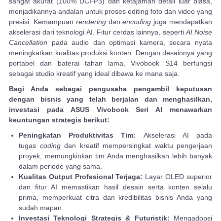
sangat akurat (100% DCI-P3) dan ketajaman detail luar biasa,
menjadikannya andalan untuk proses editing foto dan video yang
presisi. Kemampuan
rendering
dan
encoding
juga mendapatkan
akselerasi dari teknologi AI. Fitur cerdas lainnya, seperti
AI Noise
Cancellation
pada audio dan optimasi kamera, secara nyata
meningkatkan kualitas produksi konten. Dengan desainnya yang
portabel dan baterai tahan lama, Vivobook S14 berfungsi
sebagai studio kreatif yang ideal dibawa ke mana saja.
Bagi Anda sebagai pengusaha pengambil keputusan
dengan bisnis yang telah berjalan dan menghasilkan,
investasi pada ASUS Vivobook Seri AI menawarkan
keuntungan strategis berikut:
Peningkatan Produktivitas Tim:
Akselerasi AI pada
tugas
coding
dan kreatif mempersingkat waktu pengerjaan
proyek, memungkinkan tim Anda menghasilkan lebih banyak
dalam periode yang sama.
Kualitas Output Profesional Terjaga:
Layar OLED superior
dan fitur AI memastikan hasil desain serta konten selalu
prima, memperkuat citra dan kredibilitas bisnis Anda yang
sudah mapan.
Investasi Teknologi Strategis & Futuristik:
Mengadopsi