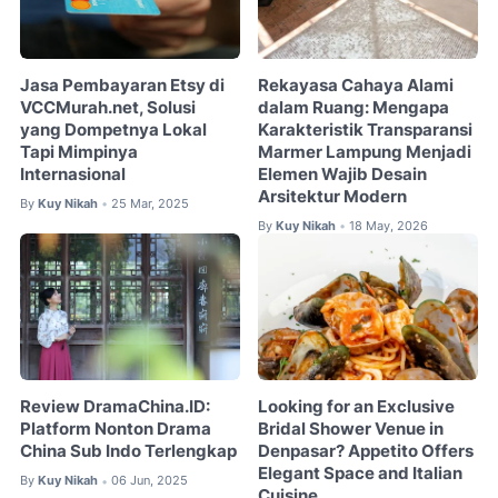
Jasa Pembayaran Etsy di
Rekayasa Cahaya Alami
VCCMurah.net, Solusi
dalam Ruang: Mengapa
yang Dompetnya Lokal
Karakteristik Transparansi
Tapi Mimpinya
Marmer Lampung Menjadi
Internasional
Elemen Wajib Desain
Arsitektur Modern
By
Kuy Nikah
25 Mar, 2025
•
By
Kuy Nikah
18 May, 2026
•
Review DramaChina.ID:
Looking for an Exclusive
Platform Nonton Drama
Bridal Shower Venue in
China Sub Indo Terlengkap
Denpasar? Appetito Offers
Elegant Space and Italian
By
Kuy Nikah
06 Jun, 2025
•
Cuisine