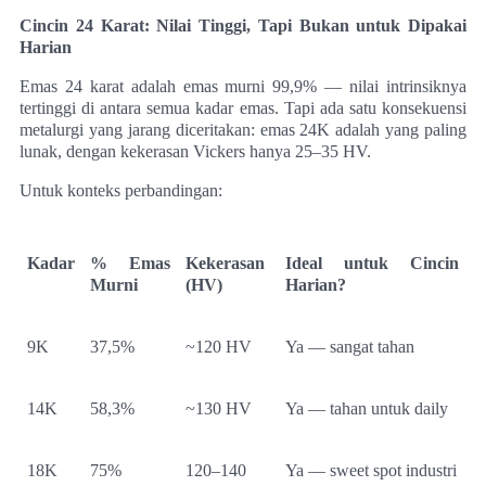
Cincin 24 Karat: Nilai Tinggi, Tapi Bukan untuk Dipakai
Harian
Emas 24 karat adalah emas murni 99,9% — nilai intrinsiknya
tertinggi di antara semua kadar emas. Tapi ada satu konsekuensi
metalurgi yang jarang diceritakan: emas 24K adalah yang paling
lunak, dengan kekerasan Vickers hanya 25–35 HV.
Untuk konteks perbandingan:
Kadar
% Emas
Kekerasan
Ideal untuk Cincin
Murni
(HV)
Harian?
9K
37,5%
~120 HV
Ya — sangat tahan
14K
58,3%
~130 HV
Ya — tahan untuk daily
18K
75%
120–140
Ya — sweet spot industri