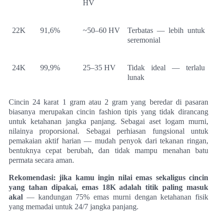
HV
22K
91,6%
~50–60 HV
Terbatas — lebih untuk
seremonial
24K
99,9%
25–35 HV
Tidak ideal — terlalu
lunak
Cincin 24 karat 1 gram atau 2 gram yang beredar di pasaran
biasanya merupakan cincin fashion tipis yang tidak dirancang
untuk ketahanan jangka panjang. Sebagai aset logam murni,
nilainya proporsional. Sebagai perhiasan fungsional untuk
pemakaian aktif harian — mudah penyok dari tekanan ringan,
bentuknya cepat berubah, dan tidak mampu menahan batu
permata secara aman.
Rekomendasi: jika kamu ingin nilai emas sekaligus cincin
yang tahan dipakai, emas 18K adalah titik paling masuk
akal
— kandungan 75% emas murni dengan ketahanan fisik
yang memadai untuk 24/7 jangka panjang.